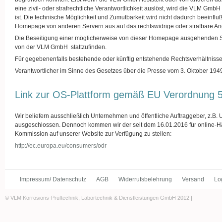
eine zivil- oder strafrechtliche Verantwortlichkeit auslöst, wird die VLM Gm
ist. Die technische Möglichkeit und Zumutbarkeit wird nicht dadurch beeinfl
Homepage von anderen Servern aus auf das rechtswidrige oder strafbare An
Die Beseitigung einer möglicherweise von dieser Homepage ausgehenden Sc
von der VLM GmbH stattzufinden.
Für gegebenenfalls bestehende oder künftig entstehende Rechtsverhältnisse
Verantwortlicher im Sinne des Gesetzes über die Presse vom 3. Oktober 1949 
Link zur OS-Plattform gemäß EU Verordnung 
Wir beliefern ausschließlich Unternehmen und öffentliche Auftraggeber, z.B. U
ausgeschlossen. Dennoch kommen wir der seit dem 16.01.2016 für online-Hä
Kommission auf unserer Website zur Verfügung zu stellen:
http://ec.europa.eu/consumers/odr
Impressum/ Datenschutz
AGB
Widerrufsbelehrung
Versand
Lo
© VLM Korrosions-Prüftechnik, Labortechnik & Dienstleistungen GmbH 2012 |