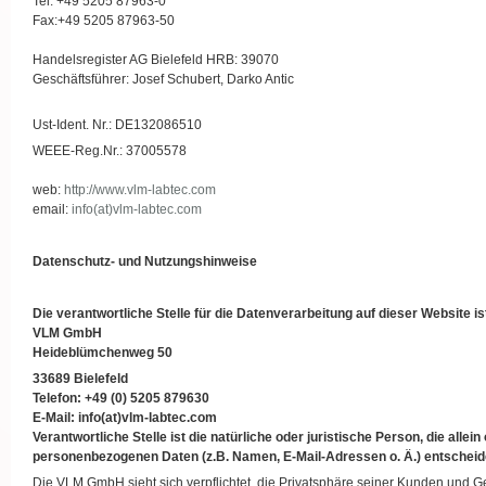
Tel: +49 5205 87963-0
Fax:+49 5205 87963-50
Handelsregister AG Bielefeld HRB: 39070
Geschäftsführer: Josef Schubert, Darko Antic
Ust-Ident. Nr.: DE132086510
WEEE-Reg.Nr.: 37005578
web:
http://www.vlm-labtec.com
email:
info(at)vlm-labtec.com
Datenschutz- und Nutzungshinweise
Die verantwortliche Stelle für die Datenverarbeitung auf dieser Website is
VLM GmbH
Heideblümchenweg 50
33689 Bielefeld
Telefon: +49 (0) 5205 879630
E-Mail: info(at)vlm-labtec.com
Verantwortliche Stelle ist die natürliche oder juristische Person, die al
personenbezogenen Daten (z.B. Namen, E-Mail-Adressen o. Ä.) entscheid
Die VLM GmbH sieht sich verpflichtet, die Privatsphäre seiner Kunden und 