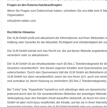
Fragen an den Datenschutzbeauftragten
Wenn Sie Fragen zum Datenschutz haben, schreiben Sie uns bitte eine E-Mail
Organisation:
info(at)vlm-labtec.com
Rechtliche Hinweise
Die VLM GmbH prüft und aktualisiert die Informationen auf ihren Webseiten r
Haftung oder Garantie für die Aktualität, Richtigkeit und Vollständigkeit de
Die VLM GmbH behält sich das Recht vor, die auf dieser Website angebotene
verändern oder zu aktualisieren.
Die VLM GmbH ist als Inhaltsanbieter nach §5 Abs.1 Teledienstegesetz für die
Gesetzen verantwortlich. Von diesen eigenen Inhalten sind Querverweise (sog
unterscheiden. Durch den Querverweis hält die VLM GmbH als Betreiberin diese
VLM GmbH nur dann verantwortlich, wenn sie von ihnen (d.h. auch von einem r
und zumutbar ist, deren Nutzung zu verhindern (§5 Abs.2 Teledienstegesetz).
Bei "Links" bzw. "Hyperlinks" handelt es sich allerdings stets um dynamisch
jederzeit durch den für Sie verantwortlichen Betreiber der jeweiligen Webs
Verknüpfung zwar den fremden Inhalt daraufhin überprüft, ob durch ihn eine mö
GmbH ist aber nicht dazu verpflichtet, die Inhalte, auf die sie in ihren Intern
begründen könnten. Erst wenn die VLM GmbH feststellt oder von anderen dara