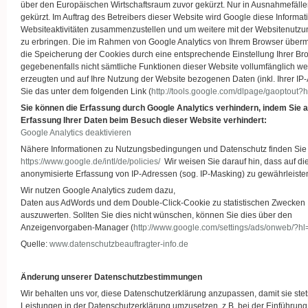
über den Europäischen Wirtschaftsraum zuvor gekürzt. Nur in Ausnahmefälle
gekürzt. Im Auftrag des Betreibers dieser Website wird Google diese Inform
Websiteaktivitäten zusammenzustellen und um weitere mit der Websitenutz
zu erbringen. Die im Rahmen von Google Analytics von Ihrem Browser überm
die Speicherung der Cookies durch eine entsprechende Einstellung Ihrer Brow
gegebenenfalls nicht sämtliche Funktionen dieser Website vollumfänglich w
erzeugten und auf Ihre Nutzung der Website bezogenen Daten (inkl. Ihrer I
Sie das unter dem folgenden Link (
http://tools.google.com/dlpage/gaoptout?
Sie können die Erfassung durch Google Analytics verhindern, indem Sie au
Erfassung Ihrer Daten beim Besuch dieser Website verhindert:
Google Analytics deaktivieren
Nähere Informationen zu Nutzungsbedingungen und Datenschutz finden Sie
https://www.google.de/intl/de/policies/
Wir weisen Sie darauf hin, dass auf d
anonymisierte Erfassung von IP-Adressen (sog. IP-Masking) zu gewährleiste
Wir nutzen Google Analytics zudem dazu,
Daten aus AdWords und dem Double-Click-Cookie zu statistischen Zwecken
auszuwerten. Sollten Sie dies nicht wünschen, können Sie dies über den
Anzeigenvorgaben-Manager (
http://www.google.com/settings/ads/onweb/?hl
Quelle:
www.datenschutzbeauftragter-info.de
Änderung unserer Datenschutzbestimmungen
Wir behalten uns vor, diese Datenschutzerklärung anzupassen, damit sie ste
Leistungen in der Datenschutzerklärung umzusetzen, z.B. bei der Einführung