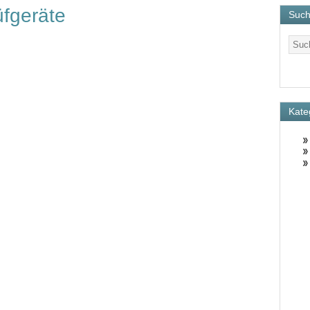
fgeräte
Suc
Kate