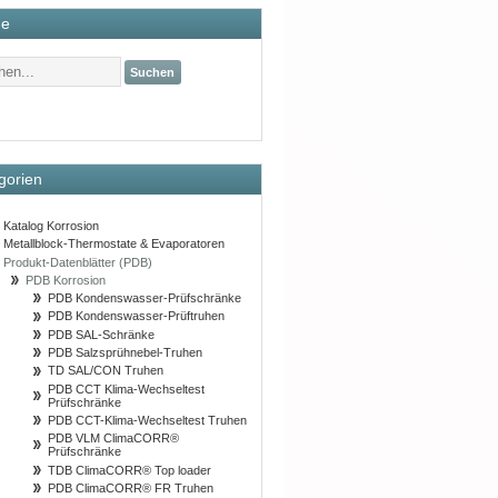
he
Suchen
gorien
Katalog Korrosion
Metallblock-Thermostate & Evaporatoren
Produkt-Datenblätter (PDB)
PDB Korrosion
PDB Kondenswasser-Prüfschränke
PDB Kondenswasser-Prüftruhen
PDB SAL-Schränke
PDB Salzsprühnebel-Truhen
TD SAL/CON Truhen
PDB CCT Klima-Wechseltest
Prüfschränke
PDB CCT-Klima-Wechseltest Truhen
PDB VLM ClimaCORR®
Prüfschränke
TDB ClimaCORR® Top loader
PDB ClimaCORR® FR Truhen