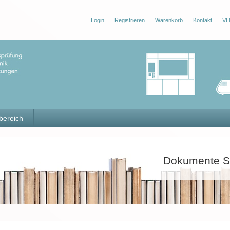
Login
Registrieren
Warenkorb
Kontakt
VL
bereich
Dokumente S